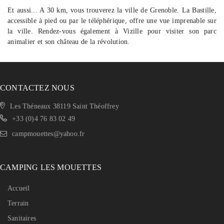
Et aussi... A 30 km, vous trouverez la ville de Grenoble. La Bastille,
accessible à pied ou par le téléphérique, offre une vue imprenable sur
la ville. Rendez-vous également à Vizille pour visiter son parc
animalier et son château de la révolution.
CONTACTEZ NOUS
Les Théneaux 38119 Saint Théoffrey
+33 (0)4 76 83 02 49
campmouettes@yahoo.fr
CAMPING LES MOUETTES
Accueil
Terrain
Sanitaires