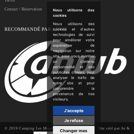
Tarifs
Contact / Réservation
Nous utilisons des
cookies
Nous utilisons des
RECOMMANDÉ PAR ANWB
cookies et d'autres
technologies de suivi
pour améliorer votre
expérience de
navigation sur notre
site, pour vous montrer
un contenu
personnalisé et des
publicités ciblées, pour
analyser le trafic de
notre site et pour
comprendre la
provenance de nos
visiteurs.
J'accepte
Je refuse
© 2019 Camping Les Mouettes
Mentions Légales
Site créé par
As &
Changer mes