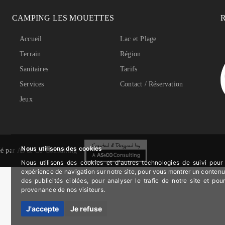
CAMPING LES MOUETTES
Accueil
Lac et Plage
Terrain
Région
Sanitaires
Tarifs
Services
Contact / Réservation
Jeux
Nous utilisons des cookies
éé par
As & Co Consulting
Nous utilisons des cookies et d'autres technologies de suivi pour 
expérience de navigation sur notre site, pour vous montrer un contenu
des publicités ciblées, pour analyser le trafic de notre site et po
provenance de nos visiteurs.
J'accepte
Je refuse